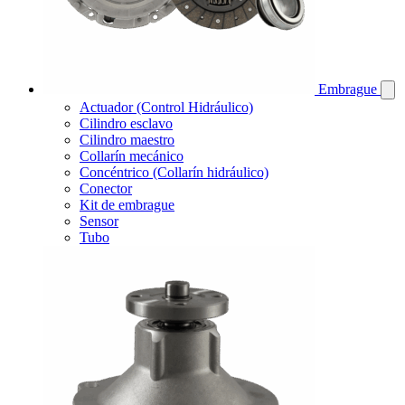
Embrague
Actuador (Control Hidráulico)
Cilindro esclavo
Cilindro maestro
Collarín mecánico
Concéntrico (Collarín hidráulico)
Conector
Kit de embrague
Sensor
Tubo