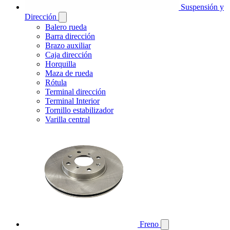
Suspensión y
Dirección
Balero rueda
Barra dirección
Brazo auxiliar
Caja dirección
Horquilla
Maza de rueda
Rótula
Terminal dirección
Terminal Interior
Tornillo estabilizador
Varilla central
Freno