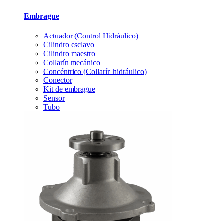
Embrague
Actuador (Control Hidráulico)
Cilindro esclavo
Cilindro maestro
Collarín mecánico
Concéntrico (Collarín hidráulico)
Conector
Kit de embrague
Sensor
Tubo