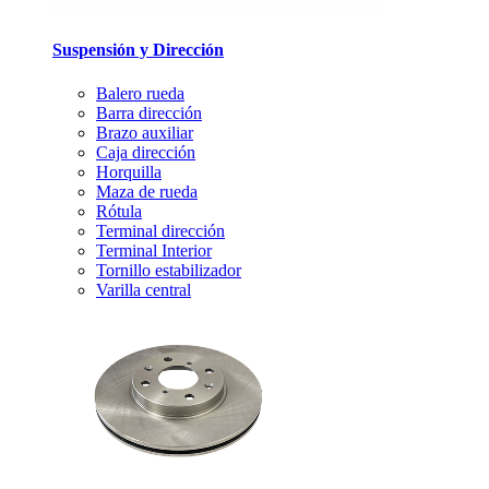
Suspensión y Dirección
Balero rueda
Barra dirección
Brazo auxiliar
Caja dirección
Horquilla
Maza de rueda
Rótula
Terminal dirección
Terminal Interior
Tornillo estabilizador
Varilla central