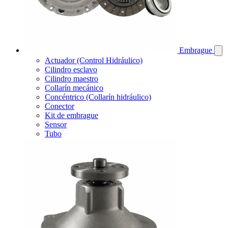
Embrague
Actuador (Control Hidráulico)
Cilindro esclavo
Cilindro maestro
Collarín mecánico
Concéntrico (Collarín hidráulico)
Conector
Kit de embrague
Sensor
Tubo