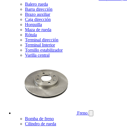
Balero rueda
Barra dirección
Brazo auxiliar
Caja dirección
Horquilla
Maza de rueda
Rótula
Terminal dirección
Terminal Interior
Tornillo estabilizador
Varilla central
Freno
Bomba de freno
Cilindro de rueda