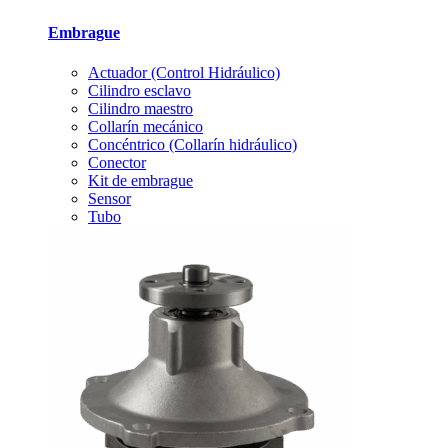
Embrague
Actuador (Control Hidráulico)
Cilindro esclavo
Cilindro maestro
Collarín mecánico
Concéntrico (Collarín hidráulico)
Conector
Kit de embrague
Sensor
Tubo