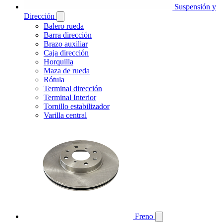
Suspensión y
Dirección
Balero rueda
Barra dirección
Brazo auxiliar
Caja dirección
Horquilla
Maza de rueda
Rótula
Terminal dirección
Terminal Interior
Tornillo estabilizador
Varilla central
Freno