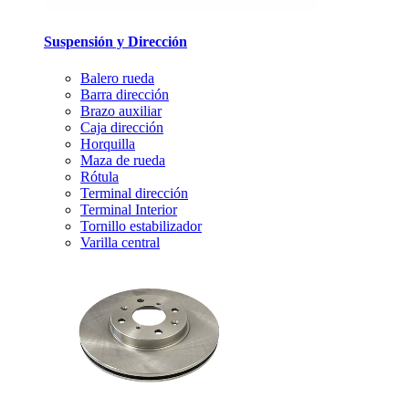
Suspensión y Dirección
Balero rueda
Barra dirección
Brazo auxiliar
Caja dirección
Horquilla
Maza de rueda
Rótula
Terminal dirección
Terminal Interior
Tornillo estabilizador
Varilla central