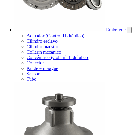
Embrague
Actuador (Control Hidráulico)
Cilindro esclavo
Cilindro maestro
Collarín mecánico
Concéntrico (Collarín hidráulico)
Conector
Kit de embrague
Sensor
Tubo