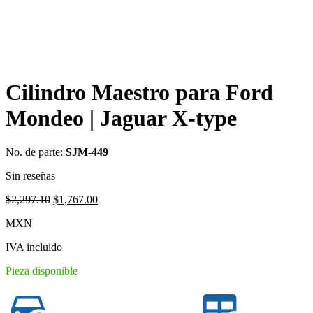
Cilindro Maestro para Ford
Mondeo | Jaguar X-type
No. de parte:
SJM-449
Sin reseñas
Original
Current
$
2,297.10
$
1,767.00
price
price
MXN
was:
is:
$2,297.10.
$1,767.00.
IVA incluido
Pieza disponible