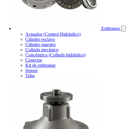
Embrague
Actuador (Control Hidráulico)
Cilindro esclavo
Cilindro maestro
Collarín mecánico
Concéntrico (Collarín hidráulico)
Conector
Kit de embrague
Sensor
Tubo