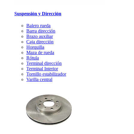
Suspensión y Dirección
Balero rueda
Barra dirección
Brazo auxiliar
Caja dirección
Horquilla
Maza de rueda
Rótula
Terminal dirección
Terminal Interior
Tornillo estabilizador
Varilla central