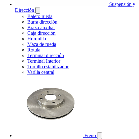
Suspensión y
Dirección
Balero rueda
Barra dirección
Brazo auxiliar
Caja dirección
Horquilla
Maza de rueda
Rótula
Terminal dirección
Terminal Interior
Tornillo estabilizador
Varilla central
Freno