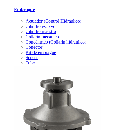
Embrague
Actuador (Control Hidráulico)
Cilindro esclavo
Cilindro maestro
Collarín mecánico
Concéntrico (Collarín hidráulico)
Conector
Kit de embrague
Sensor
Tubo