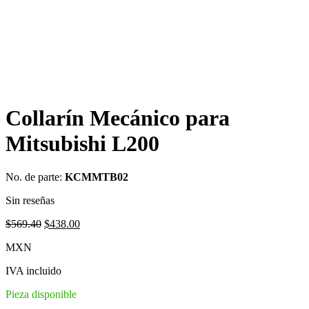
Collarín Mecánico para
Mitsubishi L200
No. de parte:
KCMMTB02
Sin reseñas
Original
Current
$
569.40
$
438.00
price
price
MXN
was:
is:
$569.40.
$438.00.
IVA incluido
Pieza disponible