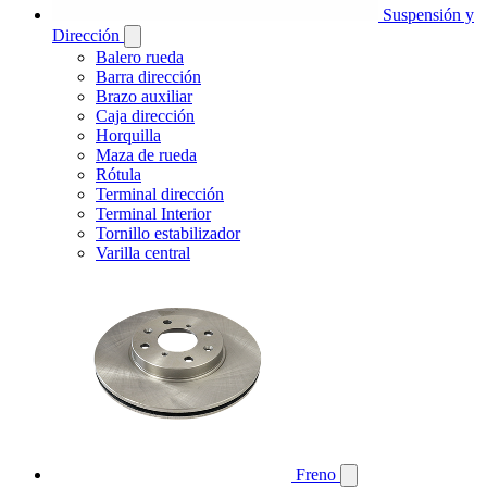
Suspensión y
Dirección
Balero rueda
Barra dirección
Brazo auxiliar
Caja dirección
Horquilla
Maza de rueda
Rótula
Terminal dirección
Terminal Interior
Tornillo estabilizador
Varilla central
Freno