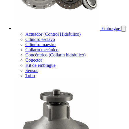
Embrague
Actuador (Control Hidráulico)
Cilindro esclavo
Cilindro maestro
Collarín mecánico
Concéntrico (Collarín hidráulico)
Conector
Kit de embrague
Sensor
Tubo