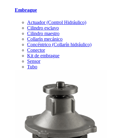
Embrague
Actuador (Control Hidráulico)
Cilindro esclavo
Cilindro maestro
Collarín mecánico
Concéntrico (Collarín hidráulico)
Conector
Kit de embrague
Sensor
Tubo