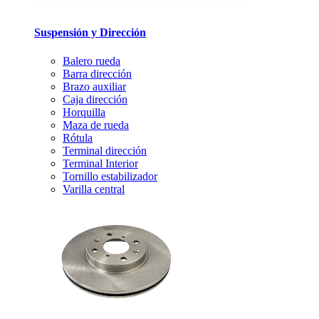
Suspensión y Dirección
Balero rueda
Barra dirección
Brazo auxiliar
Caja dirección
Horquilla
Maza de rueda
Rótula
Terminal dirección
Terminal Interior
Tornillo estabilizador
Varilla central